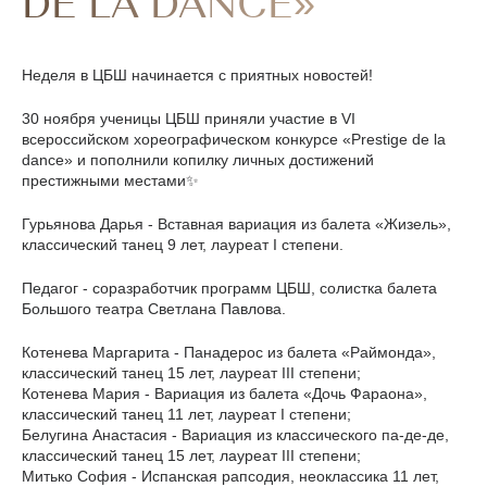
DE LA DANCE»
Неделя в ЦБШ начинается с приятных новостей!
30 ноября ученицы ЦБШ приняли участие в VI
всероссийском хореографическом конкурсе «Prestige de la
dance» и пополнили копилку личных достижений
престижными местами✨
Гурьянова Дарья - Вставная вариация из балета «Жизель»,
классический танец 9 лет, лауреат I степени.
Педагог - соразработчик программ ЦБШ, солистка балета
Большого театра Светлана Павлова.
Котенева Маргарита - Панадерос из балета «Раймонда»,
классический танец 15 лет, лауреат III степени;
Котенева Мария - Вариация из балета «Дочь Фараона»,
классический танец 11 лет, лауреат I степени;
Белугина Анастасия - Вариация из классического па-де-де,
классический танец 15 лет, лауреат III степени;
Митько София - Испанская рапсодия, неоклассика 11 лет,